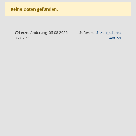
Keine Daten gefunden.
Letzte Änderung: 05.08.2026
Software:
Sitzungsdienst
(Wird in
22:02:41
Session