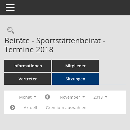
Toggle navigation
Rechercheauswahl
Beiräte - Sportstättenbeirat -
Termine 2018
Informationen
Mitglieder
Vertreter
Sitzungen
Monat
November
2018
Aktuell
Gremium auswählen