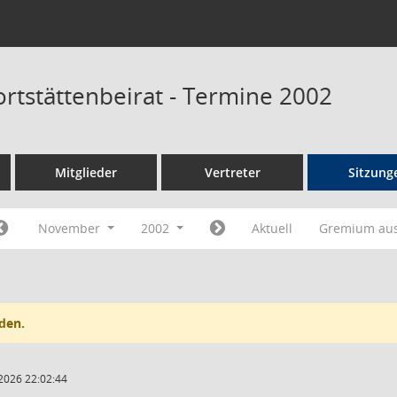
ortstättenbeirat - Termine 2002
Mitglieder
Vertreter
Sitzung
November
2002
Aktuell
Gremium au
den.
2026 22:02:44