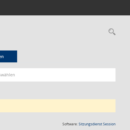
Rec
en
swählen
(Wird in
Software:
Sitzungsdienst
Session