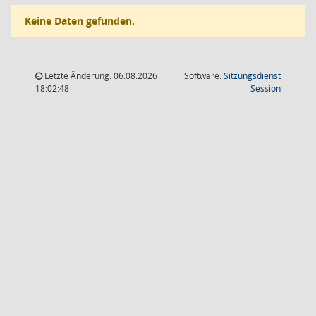
Keine Daten gefunden.
Letzte Änderung: 06.08.2026
Software:
Sitzungsdienst
(Wird in
18:02:48
Session