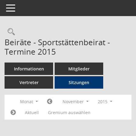
Toggle navigation
Rechercheauswahl
Beiräte - Sportstättenbeirat -
Termine 2015
Informationen
Mitglieder
Vertreter
Sitzungen
Monat
November
2015
Aktuell
Gremium auswählen