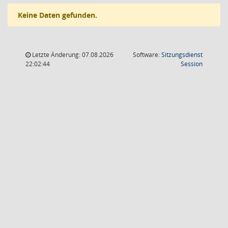
Keine Daten gefunden.
Letzte Änderung: 07.08.2026
Software:
Sitzungsdienst
(Wird in
22:02:44
Session