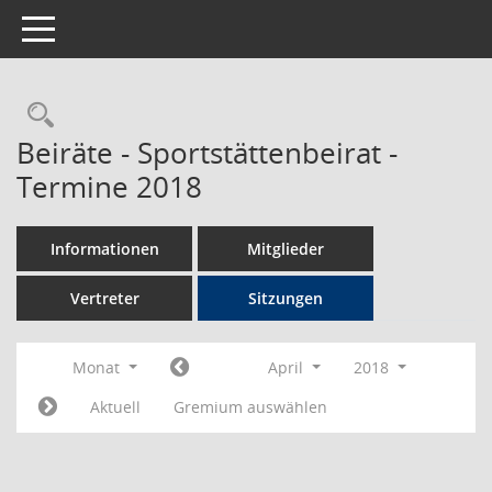
Toggle navigation
Rechercheauswahl
Beiräte - Sportstättenbeirat -
Termine 2018
Informationen
Mitglieder
Vertreter
Sitzungen
Monat
April
2018
Aktuell
Gremium auswählen