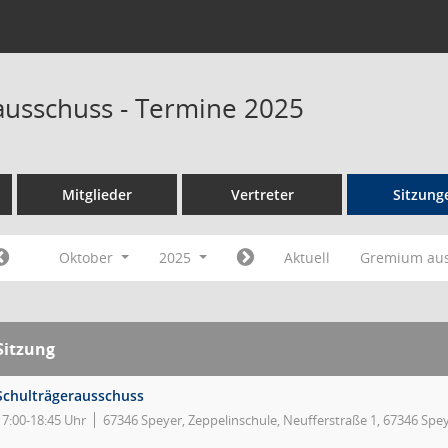
ausschuss - Termine 2025
Mitglieder
Vertreter
Sitzung
Oktober
2025
Aktuell
Gremium au
Sitzung
Schulträgerausschuss
17:00-18:45 Uhr
67346 Speyer, Zeppelinschule, Neufferstraße 1, 67346 Spe