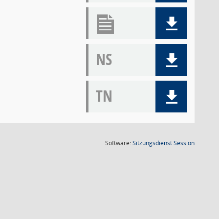
NS
TN
(Wird in
Software:
Sitzungsdienst
Session