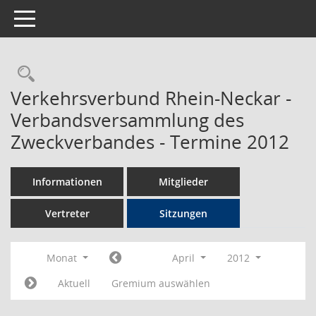
Toggle navigation
Rechercheauswahl
Verkehrsverbund Rhein-Neckar -
Verbandsversammlung des
Zweckverbandes - Termine 2012
Informationen
Mitglieder
Vertreter
Sitzungen
Monat
April
2012
Aktuell
Gremium auswählen