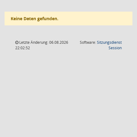
Keine Daten gefunden.
Letzte Änderung: 06.08.2026
Software:
Sitzungsdienst
(Wird in
22:02:52
Session