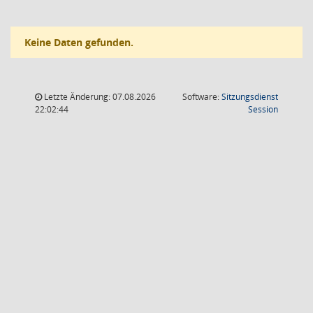
Keine Daten gefunden.
Letzte Änderung: 07.08.2026
Software:
Sitzungsdienst
(Wird in
22:02:44
Session