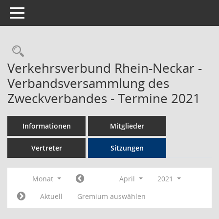
Toggle navigation
Rechercheauswahl
Verkehrsverbund Rhein-Neckar -
Verbandsversammlung des
Zweckverbandes - Termine 2021
Informationen
Mitglieder
Vertreter
Sitzungen
Monat
April
2021
Aktuell
Gremium auswählen