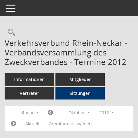
Toggle navigation
Rechercheauswahl
Verkehrsverbund Rhein-Neckar -
Verbandsversammlung des
Zweckverbandes - Termine 2012
Informationen
Mitglieder
Vertreter
Sitzungen
Monat
Oktober
2012
Aktuell
Gremium auswählen