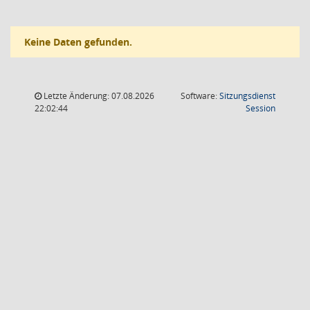
Keine Daten gefunden.
Letzte Änderung: 07.08.2026
Software:
Sitzungsdienst
(Wird in
22:02:44
Session