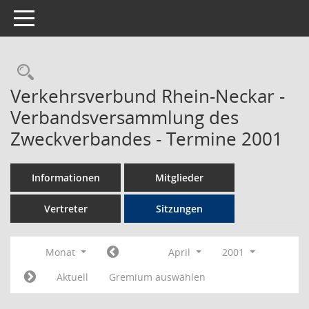
Toggle navigation
Rechercheauswahl
Verkehrsverbund Rhein-Neckar -
Verbandsversammlung des
Zweckverbandes - Termine 2001
Informationen
Mitglieder
Vertreter
Sitzungen
Monat
April
2001
Aktuell
Gremium auswählen