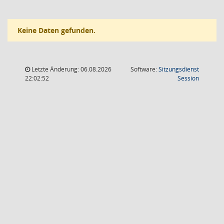
Keine Daten gefunden.
Letzte Änderung: 06.08.2026
Software:
Sitzungsdienst
(Wird in
22:02:52
Session