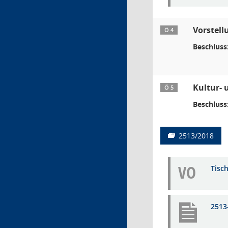
Vorstell
Ö 4
Beschluss
Kultur- 
Ö 5
Beschluss
2513/2018
VO
Tisc
2513