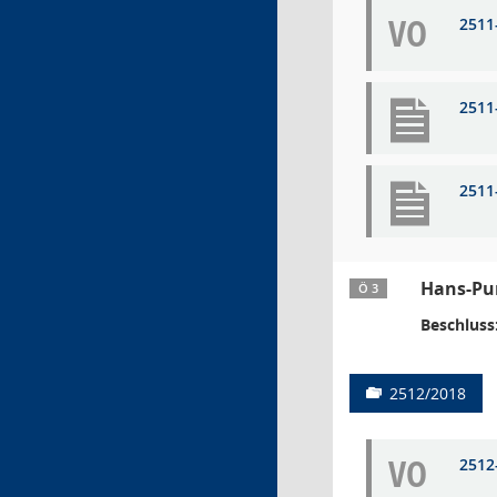
VO
2511
2511
2511
Hans-Pur
Ö 3
Beschluss
2512/2018
VO
2512