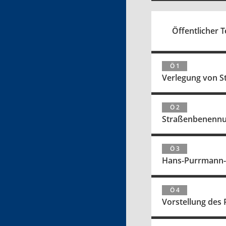
Öffentlicher Te
Ö 1
Verlegung von S
Ö 2
Straßenbenennu
Ö 3
Hans-Purrmann-P
Ö 4
Vorstellung des