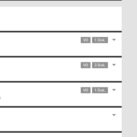
VO
1 Dok.
VO
3 Dok.
VO
1 Dok.
n