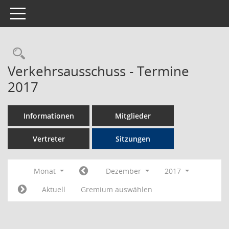
Toggle navigation
Rechercheauswahl
Verkehrsausschuss - Termine
2017
Informationen
Mitglieder
Vertreter
Sitzungen
Monat
Dezember
2017
Aktuell
Gremium auswählen