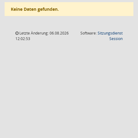
Keine Daten gefunden.
Letzte Änderung: 06.08.2026
Software:
Sitzungsdienst
(Wird in
12:02:53
Session