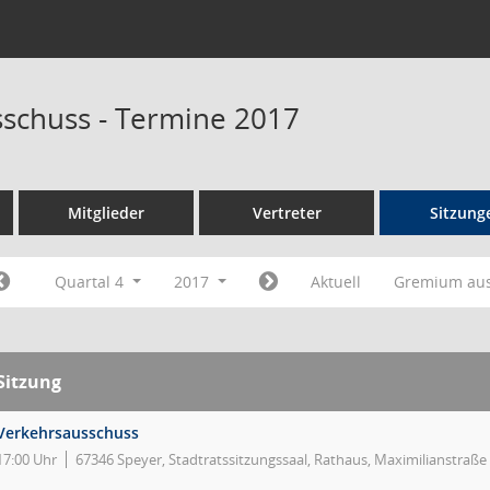
schuss - Termine 2017
Mitglieder
Vertreter
Sitzung
Quartal 4
2017
Aktuell
Gremium au
Sitzung
Verkehrsausschuss
17:00 Uhr
67346 Speyer, Stadtratssitzungssaal, Rathaus, Maximilianstraße