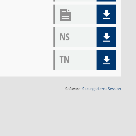
NS
TN
(Wird in
Software:
Sitzungsdienst
Session