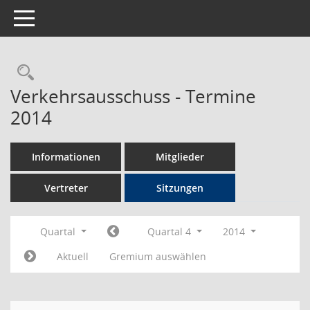
Toggle navigation
Rechercheauswahl
Verkehrsausschuss - Termine
2014
Informationen
Mitglieder
Vertreter
Sitzungen
Quartal
Quartal 4
2014
Aktuell
Gremium auswählen