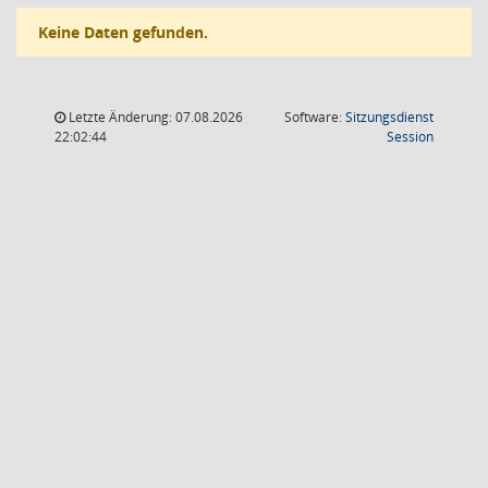
Keine Daten gefunden.
Letzte Änderung: 07.08.2026
Software:
Sitzungsdienst
(Wird in
22:02:44
Session