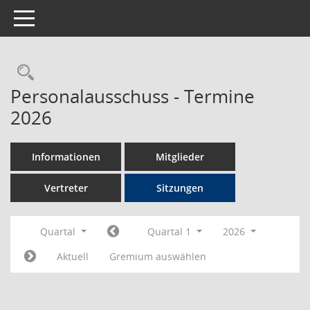
Toggle navigation
Rechercheauswahl
Personalausschuss - Termine
2026
Informationen
Mitglieder
Vertreter
Sitzungen
Quartal
Quartal 1
2026
Aktuell
Gremium auswählen