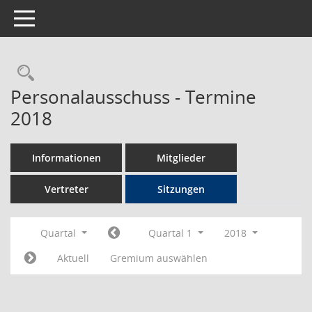
Toggle navigation
Rechercheauswahl
Personalausschuss - Termine
2018
Informationen
Mitglieder
Vertreter
Sitzungen
Quartal
Quartal 1
2018
Aktuell
Gremium auswählen