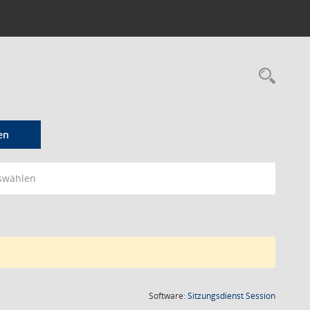
Rec
en
swählen
(Wird in
Software:
Sitzungsdienst
Session