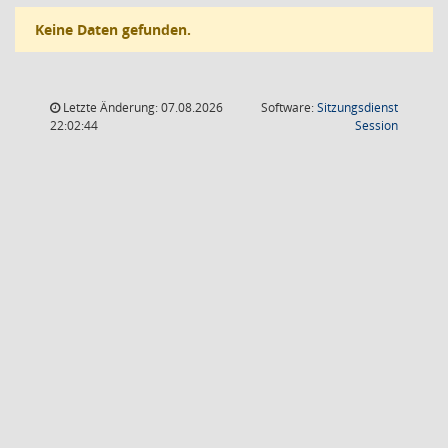
Keine Daten gefunden.
Letzte Änderung: 07.08.2026
Software:
Sitzungsdienst
(Wird in
22:02:44
Session