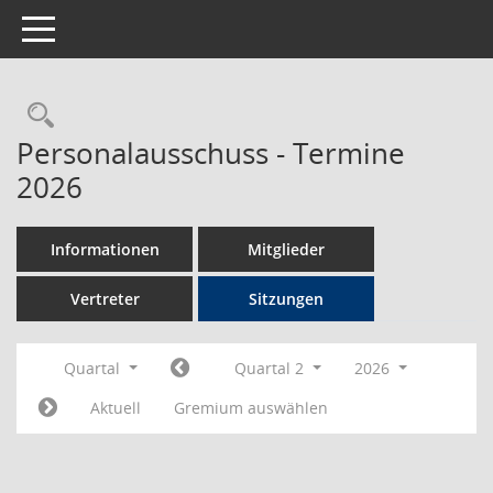
Toggle navigation
Rechercheauswahl
Personalausschuss - Termine
2026
Informationen
Mitglieder
Vertreter
Sitzungen
Quartal
Quartal 2
2026
Aktuell
Gremium auswählen