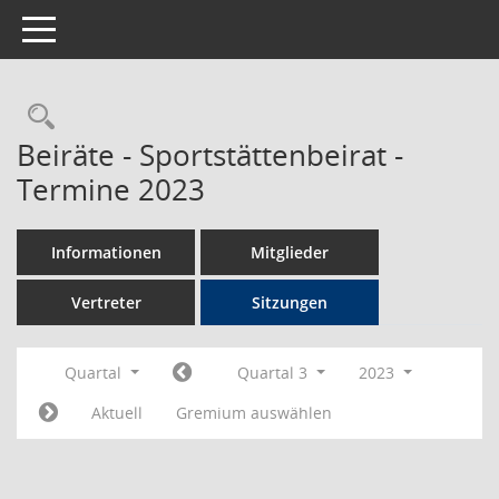
Toggle navigation
Rechercheauswahl
Beiräte - Sportstättenbeirat -
Termine 2023
Informationen
Mitglieder
Vertreter
Sitzungen
Quartal
Quartal 3
2023
Aktuell
Gremium auswählen