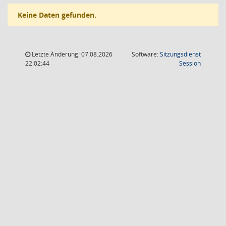
Keine Daten gefunden.
Letzte Änderung: 07.08.2026
Software:
Sitzungsdienst
(Wird in
22:02:44
Session