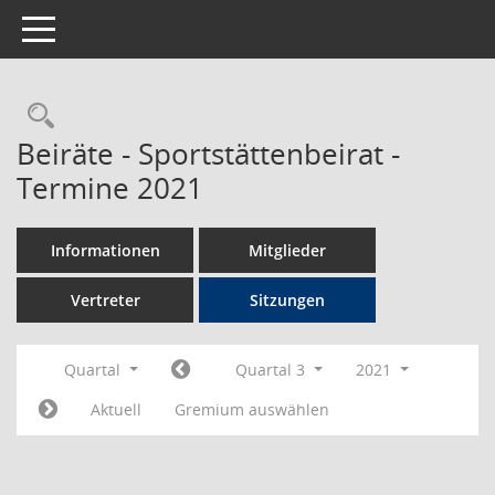
Toggle navigation
Rechercheauswahl
Beiräte - Sportstättenbeirat -
Termine 2021
Informationen
Mitglieder
Vertreter
Sitzungen
Quartal
Quartal 3
2021
Aktuell
Gremium auswählen