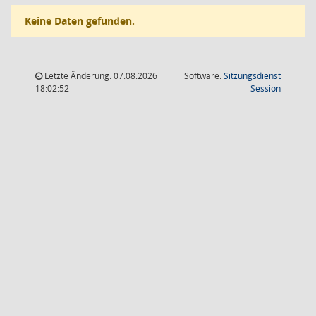
Keine Daten gefunden.
Letzte Änderung: 07.08.2026
Software:
Sitzungsdienst
(Wird in
18:02:52
Session