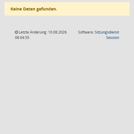
Keine Daten gefunden.
Letzte Änderung: 10.08.2026
Software:
Sitzungsdienst
(Wird in
08:04:55
Session