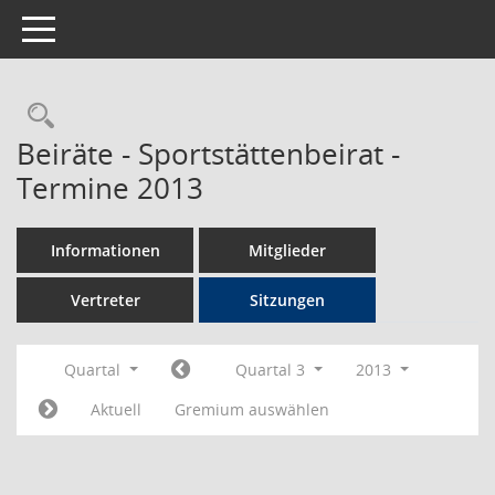
Toggle navigation
Rechercheauswahl
Beiräte - Sportstättenbeirat -
Termine 2013
Informationen
Mitglieder
Vertreter
Sitzungen
Quartal
Quartal 3
2013
Aktuell
Gremium auswählen