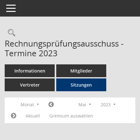
Toggle navigation
Rechercheauswahl
Rechnungsprüfungsausschuss -
Termine 2023
Informationen
Mitglieder
Vertreter
Sitzungen
Monat
Mai
2023
Aktuell
Gremium auswählen