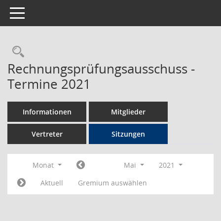
Toggle navigation
Rechercheauswahl
Rechnungsprüfungsausschuss -
Termine 2021
Informationen
Mitglieder
Vertreter
Sitzungen
Monat
Mai
2021
Aktuell
Gremium auswählen