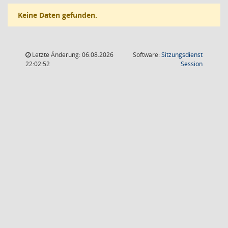
Keine Daten gefunden.
Letzte Änderung: 06.08.2026
Software:
Sitzungsdienst
(Wird in
22:02:52
Session