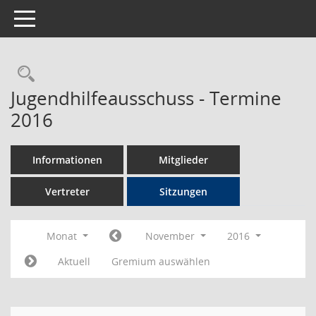
Toggle navigation
Rechercheauswahl
Jugendhilfeausschuss - Termine
2016
Informationen
Mitglieder
Vertreter
Sitzungen
Monat
November
2016
Aktuell
Gremium auswählen