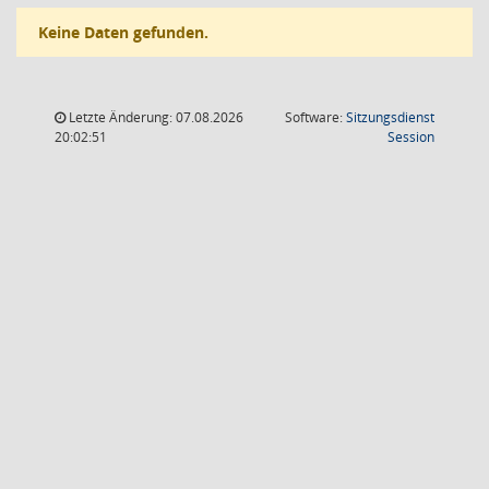
Keine Daten gefunden.
Letzte Änderung: 07.08.2026
Software:
Sitzungsdienst
(Wird in
20:02:51
Session