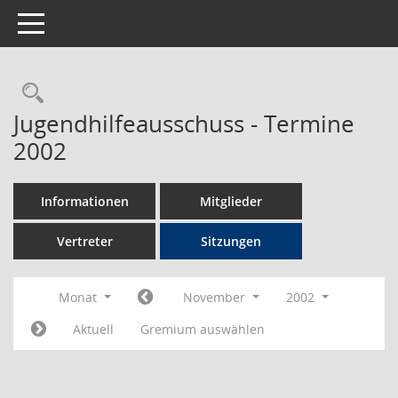
Toggle navigation
Rechercheauswahl
Jugendhilfeausschuss - Termine
2002
Informationen
Mitglieder
Vertreter
Sitzungen
Monat
November
2002
Aktuell
Gremium auswählen