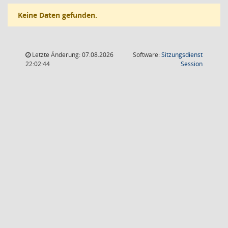
Keine Daten gefunden.
Letzte Änderung: 07.08.2026
Software:
Sitzungsdienst
(Wird in
22:02:44
Session