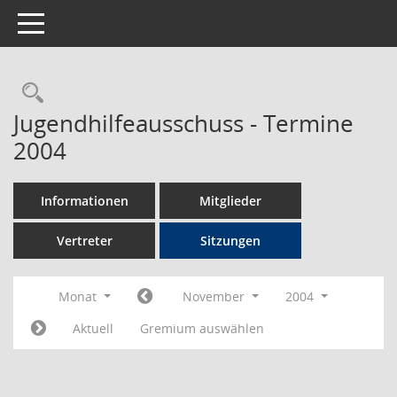
Toggle navigation
Rechercheauswahl
Jugendhilfeausschuss - Termine
2004
Informationen
Mitglieder
Vertreter
Sitzungen
Monat
November
2004
Aktuell
Gremium auswählen