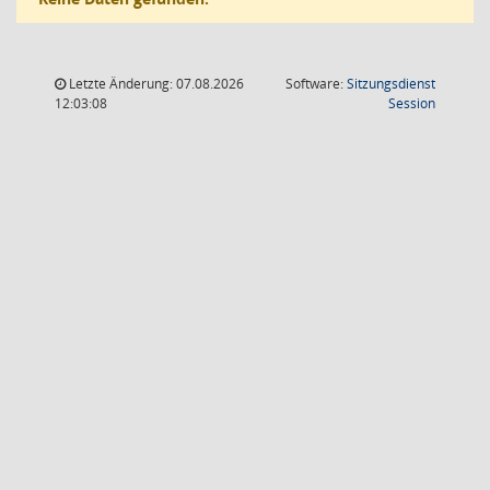
Letzte Änderung: 07.08.2026
Software:
Sitzungsdienst
(Wird in
12:03:08
Session