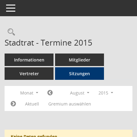
Toggle navigation
Rechercheauswahl
Stadtrat - Termine 2015
Informationen
Mitglieder
Vertreter
Sitzungen
Monat
August
2015
Aktuell
Gremium auswählen
Keine Daten gefunden.