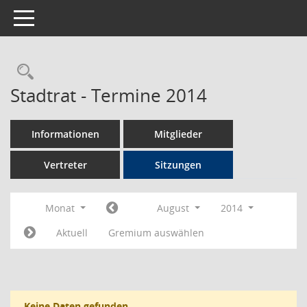
Toggle navigation
Rechercheauswahl
Stadtrat - Termine 2014
Informationen
Mitglieder
Vertreter
Sitzungen
Monat
August
2014
Aktuell
Gremium auswählen
Keine Daten gefunden.