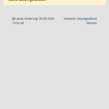
Letzte Änderung: 06.08.2026
Software:
Sitzungsdienst
(Wird in
18:02:48
Session