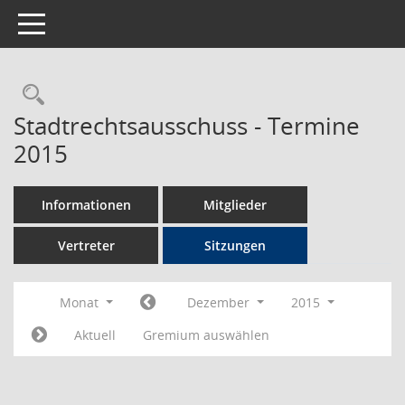
Toggle navigation
Rechercheauswahl
Stadtrechtsausschuss - Termine
2015
Informationen
Mitglieder
Vertreter
Sitzungen
Monat
Dezember
2015
Aktuell
Gremium auswählen