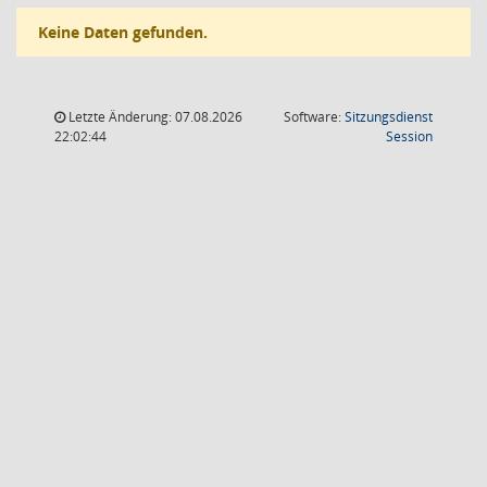
Keine Daten gefunden.
Letzte Änderung: 07.08.2026
Software:
Sitzungsdienst
(Wird in
22:02:44
Session