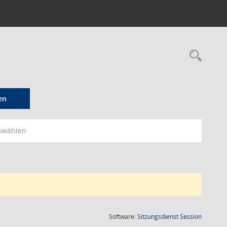
Rec
en
swählen
(Wird in
Software:
Sitzungsdienst
Session