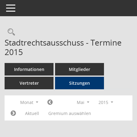
Toggle navigation
Rechercheauswahl
Stadtrechtsausschuss - Termine
2015
Informationen
Mitglieder
Vertreter
Sitzungen
Monat
Mai
2015
Aktuell
Gremium auswählen