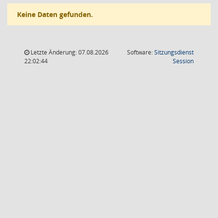
Keine Daten gefunden.
Letzte Änderung: 07.08.2026
Software:
Sitzungsdienst
(Wird in
22:02:44
Session