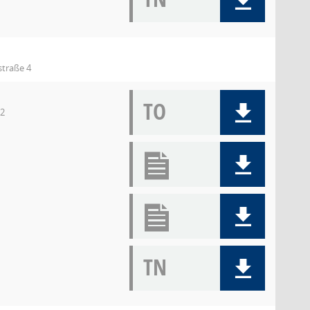
straße 4
TO
12
TN