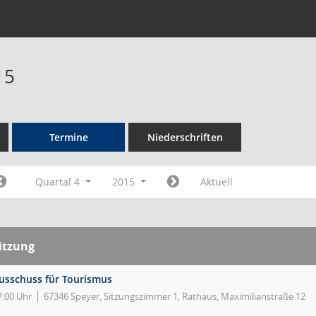
15
Termine
Niederschriften
Quartal 4
2015
Aktuell
itzung
usschuss für Tourismus
7:00 Uhr
67346 Speyer, Sitzungszimmer 1, Rathaus, Maximilianstraße 12