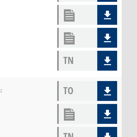
TN
TO
12
TN