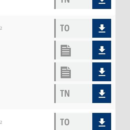
TO
12
TN
TO
12