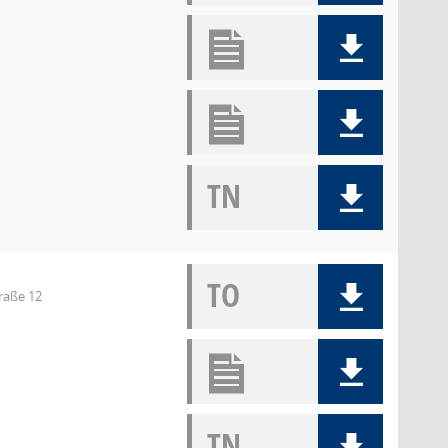
TN
TO
raße 12
TN