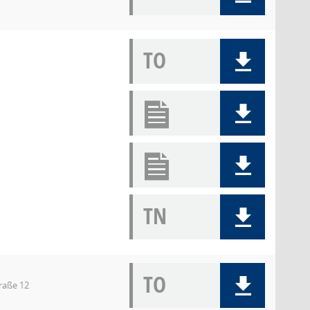
TO
TN
TO
raße 12