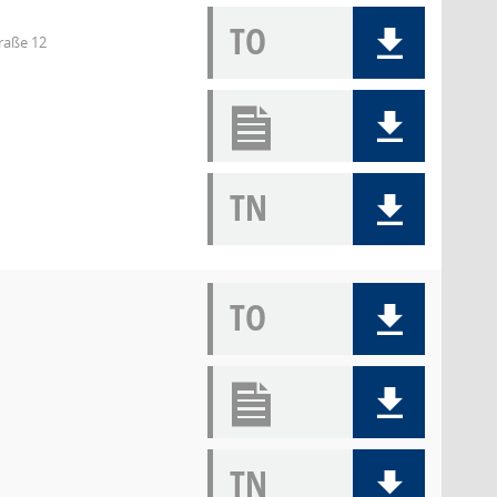
TO
raße 12
TN
TO
TN