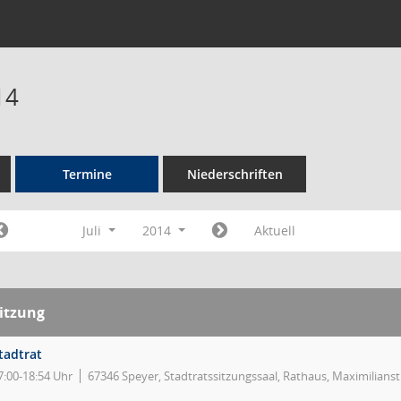
14
Termine
Niederschriften
Juli
2014
Aktuell
itzung
tadtrat
7:00-18:54 Uhr
67346 Speyer, Stadtratssitzungssaal, Rathaus, Maximilians