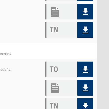
TN
straße 4
TO
traße 12
TN