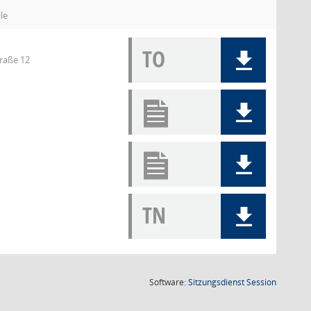
le
TO
traße 12
TN
(Wird in
Software:
Sitzungsdienst
Session