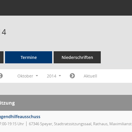
14
Termine
Niederschriften
Oktober
2014
Aktuell
itzung
ugendhilfeausschuss
7:00-19:15 Uhr
67346 Speyer, Stadtratssitzungssaal, Rathaus, Maximilians