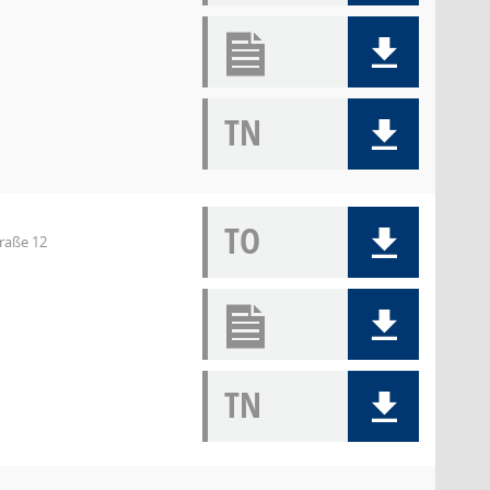
TN
TO
traße 12
TN