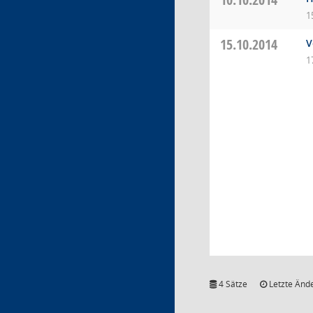
1
15.10.2014
V
1
4 Sätze
Letzte Ände