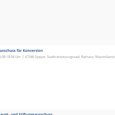
usschuss für Konversion
6:08-18:04 Uhr
67346 Speyer, Stadtratssitzungssaal, Rathaus, Maximilians
aupt- und Stiftungsausschuss