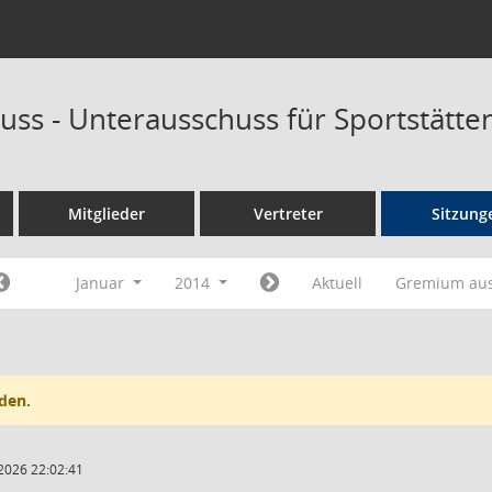
uss - Unterausschuss für Sportstätt
Mitglieder
Vertreter
Sitzung
Januar
2014
Aktuell
Gremium au
den.
2026 22:02:41