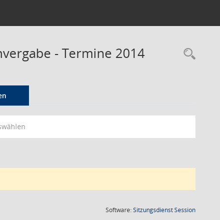
envergabe - Termine 2014
Rec
en
swählen
(Wird in
Software:
Sitzungsdienst
Session