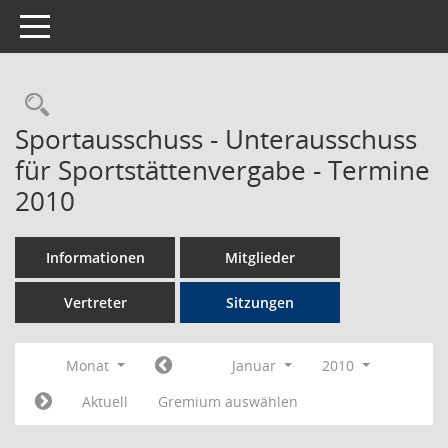
Toggle navigation
Rechercheauswahl
Sportausschuss - Unterausschuss
für Sportstättenvergabe - Termine
2010
Informationen
Mitglieder
Vertreter
Sitzungen
Monat
Januar
2010
Aktuell
Gremium auswählen