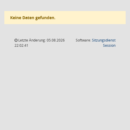
Keine Daten gefunden.
Letzte Änderung: 05.08.2026
Software:
Sitzungsdienst
(Wird in
22:02:41
Session