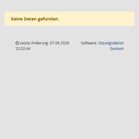
Keine Daten gefunden.
Letzte Änderung: 07.08.2026
Software:
Sitzungsdienst
(Wird in
22:02:44
Session