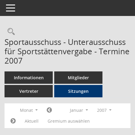
Toggle navigation
Rechercheauswahl
Sportausschuss - Unterausschuss
für Sportstättenvergabe - Termine
2007
Informationen
Mitglieder
Vertreter
Sitzungen
Monat
Januar
2007
Aktuell
Gremium auswählen