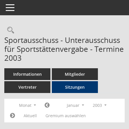
Toggle navigation
Rechercheauswahl
Sportausschuss - Unterausschuss
für Sportstättenvergabe - Termine
2003
Informationen
Mitglieder
Vertreter
Sitzungen
Monat
Januar
2003
Aktuell
Gremium auswählen