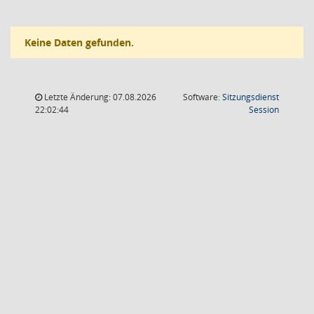
Keine Daten gefunden.
Letzte Änderung: 07.08.2026
Software:
Sitzungsdienst
(Wird in
22:02:44
Session