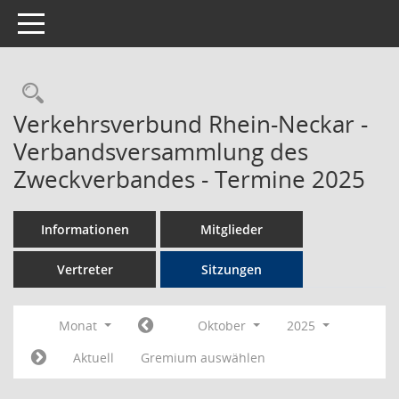
Toggle navigation
Rechercheauswahl
Verkehrsverbund Rhein-Neckar -
Verbandsversammlung des
Zweckverbandes - Termine 2025
Informationen
Mitglieder
Vertreter
Sitzungen
Monat
Oktober
2025
Aktuell
Gremium auswählen