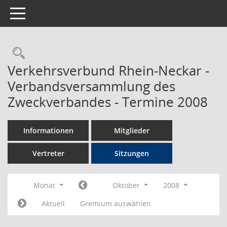
Toggle navigation
Rechercheauswahl
Verkehrsverbund Rhein-Neckar -
Verbandsversammlung des
Zweckverbandes - Termine 2008
Informationen
Mitglieder
Vertreter
Sitzungen
Monat
Oktober
2008
Aktuell
Gremium auswählen