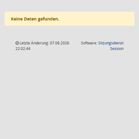
Keine Daten gefunden.
Letzte Änderung: 07.08.2026
Software:
Sitzungsdienst
(Wird in
22:02:44
Session