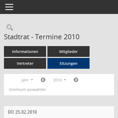
Toggle navigation
Rechercheauswahl
Stadtrat - Termine 2010
Informationen
Mitglieder
Vertreter
Sitzungen
Jahr
2010
Gremium auswählen
DO
25.02.2010