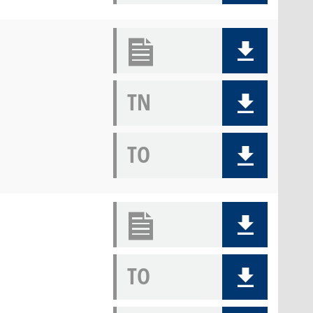
TN
TO
TO