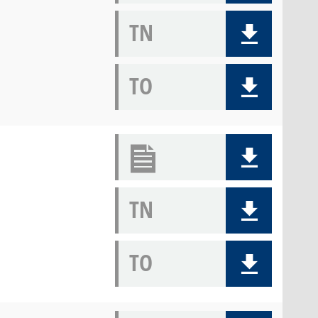
TN
TO
TN
TO