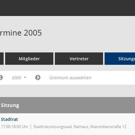
Termine 2005
Mitglieder
Vertreter
Sitzung
2005
Gremium auswählen
Sitzung
Stadtrat
17:00-18:00 Uhr
Stadtratssitzungssaal, Rathaus, Maximilianstraße 12