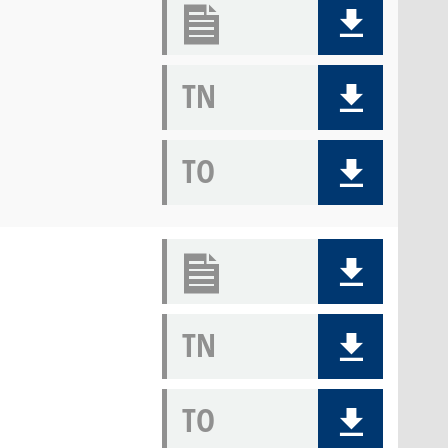
TN
TO
TN
TO