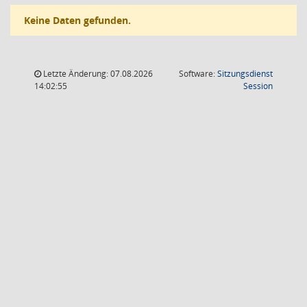
Keine Daten gefunden.
Letzte Änderung: 07.08.2026
Software:
Sitzungsdienst
(Wird in
14:02:55
Session