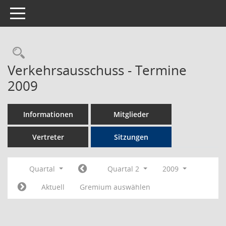
Toggle navigation
Rechercheauswahl
Verkehrsausschuss - Termine
2009
Informationen
Mitglieder
Vertreter
Sitzungen
Quartal
Quartal 2
2009
Aktuell
Gremium auswählen