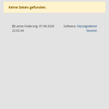
Keine Daten gefunden.
Letzte Änderung: 07.08.2026
Software:
Sitzungsdienst
(Wird in
22:02:44
Session