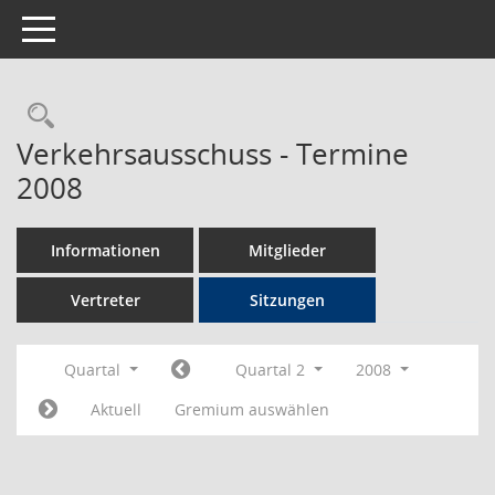
Toggle navigation
Rechercheauswahl
Verkehrsausschuss - Termine
2008
Informationen
Mitglieder
Vertreter
Sitzungen
Quartal
Quartal 2
2008
Aktuell
Gremium auswählen