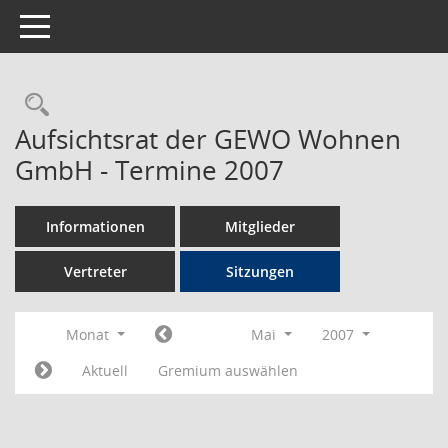
Toggle navigation
Rechercheauswahl
Aufsichtsrat der GEWO Wohnen
GmbH - Termine 2007
Informationen
Mitglieder
Vertreter
Sitzungen
Monat
Mai
2007
Aktuell
Gremium auswählen