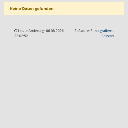
Keine Daten gefunden.
Letzte Änderung: 06.08.2026
Software:
Sitzungsdienst
(Wird in
22:02:52
Session