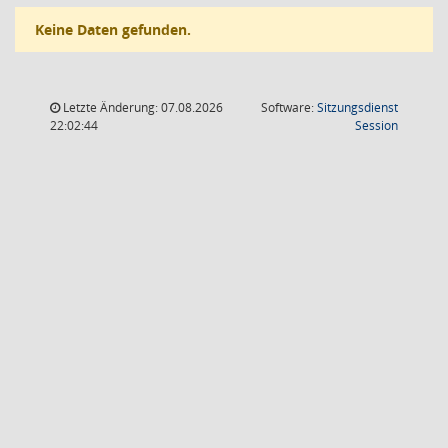
Keine Daten gefunden.
Letzte Änderung: 07.08.2026
Software:
Sitzungsdienst
(Wird in
22:02:44
Session