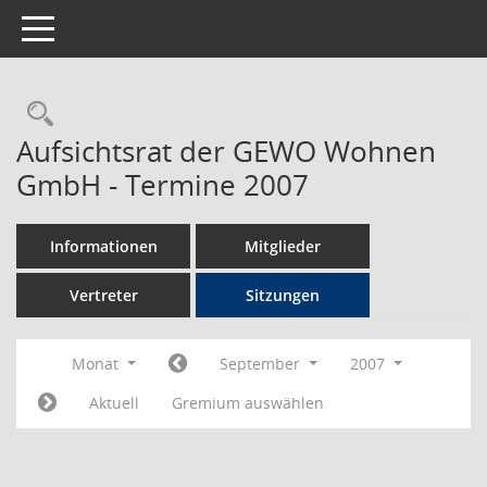
Toggle navigation
Rechercheauswahl
Aufsichtsrat der GEWO Wohnen
GmbH - Termine 2007
Informationen
Mitglieder
Vertreter
Sitzungen
Monat
September
2007
Aktuell
Gremium auswählen