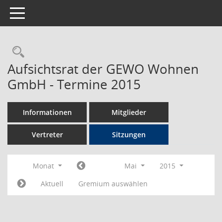
Toggle navigation
Rechercheauswahl
Aufsichtsrat der GEWO Wohnen
GmbH - Termine 2015
Informationen
Mitglieder
Vertreter
Sitzungen
Monat
Mai
2015
Aktuell
Gremium auswählen