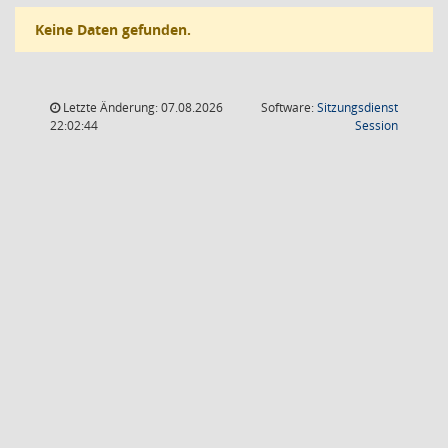
Keine Daten gefunden.
Letzte Änderung: 07.08.2026
Software:
Sitzungsdienst
(Wird in
22:02:44
Session