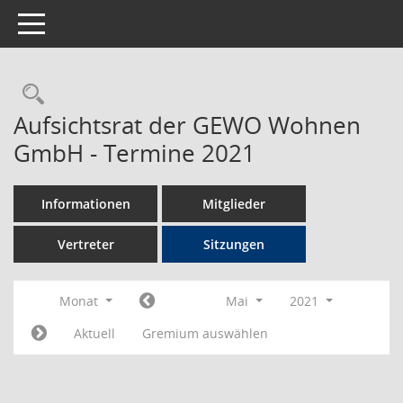
Toggle navigation
Rechercheauswahl
Aufsichtsrat der GEWO Wohnen
GmbH - Termine 2021
Informationen
Mitglieder
Vertreter
Sitzungen
Monat
Mai
2021
Aktuell
Gremium auswählen