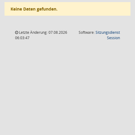
Keine Daten gefunden.
Letzte Änderung: 07.08.2026
Software:
Sitzungsdienst
(Wird in
06:03:47
Session