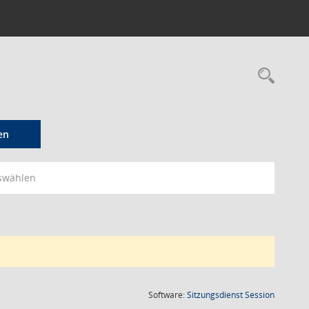
Rec
en
swählen
(Wird in
Software:
Sitzungsdienst
Session