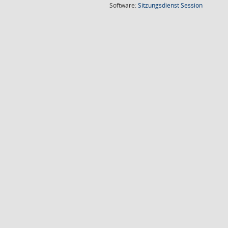
(Wird in
Software:
Sitzungsdienst
Session