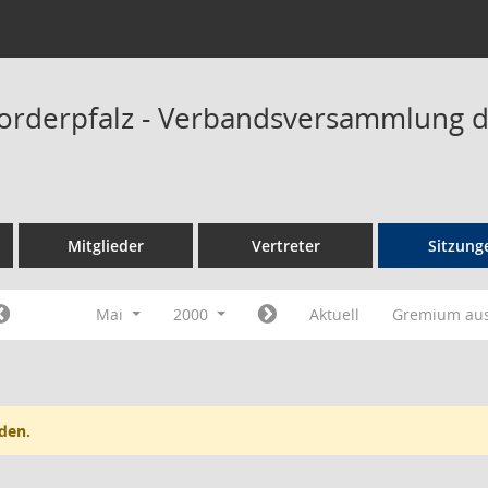
orderpfalz - Verbandsversammlung 
Mitglieder
Vertreter
Sitzung
Mai
2000
Aktuell
Gremium au
den.