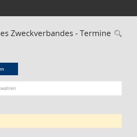
des Zweckverbandes - Termine
Rec
en
swählen